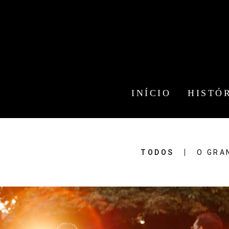
INÍCIO
HISTÓ
TODOS
O GRA