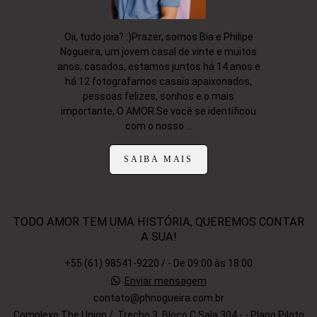
Oii, tudo joia? :)Prazer, somos Bia e Philipe
Nogueira, um jovem casal de vinte e muitos
anos, casados, estamos juntos há 14 anos e
há 12 fotografamos casais apaixonados,
pessoas felizes, sonhos e o mais
importante, O AMOR.Se você se identificou
com o nosso ...
SAIBA MAIS
TODO AMOR TEM UMA HISTÓRIA, QUEREMOS CONTAR
A SUA!
+55 (61) 98541-9220 / - De 09:00 às 18:00
Enviar mensagem
contato@phnogueira.com.br
Complexo The Union /, Trecho 3, Bloco C Sala 304 - - Plano Piloto