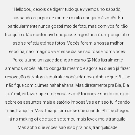
Hellooou, depois de digerir tudo que vivemos no sábado,
passando aqui pra deixar meu muito obrigado à vocês. Eu
particularmente nunca gostei mto de foto, mas com vcs foi tão
tranquilo e tão confortável que passei a gostar até um pouquinho.
Isso se refletiu até nas fotos. Vocês foram a nossa melhor
escolha, não imagino viver esse dia se não fosse com vocês.
Parecia uma amizade de anos mesmo 🤣 Nós literalmente
amamos vocês. Muito obrigada mesmo e agora eu quero já fazer
renovação de votos e contratar vocês de novo. Ahhh e que Philipe
não fique com ciúmes hahahahaha. Mas diretamente pra Bia, Bia
tu é mil, eu tava superrr nervosa e você foi conversando comigo
sobre os assuntos mais aleatório impossíveis e nisso fui ficando
mais tranquila. Mas Thiago tbm disse que quando Philipe chegou
lá no making of dele tudo se tornou mais leve e mais tranquilo.
Mas acho que vocês são isso pra nós, tranquilidade