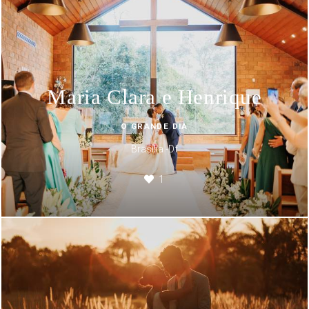
Maria Clara e Henrique
O GRANDE DIA
Brasília -Df
1