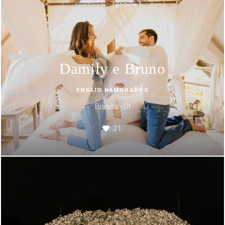
Damily e Bruno
ENSAIO NAMORADOS
Brasília - Df
21