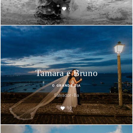
0
Tamara e Bruno
O GRANDE DIA
Salvador - Ba
10