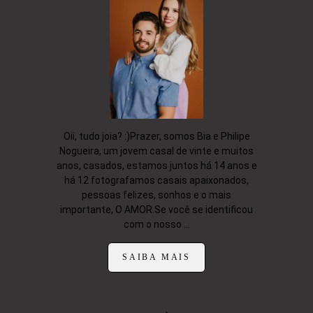
Oii, tudo joia? :)Prazer, somos Bia e Philipe
Nogueira, um jovem casal de vinte e muitos
anos, casados, estamos juntos há 14 anos e
há 12 fotografamos casais apaixonados,
pessoas felizes, sonhos e o mais
importante, O AMOR.Se você se identificou
com o nosso ...
SAIBA MAIS