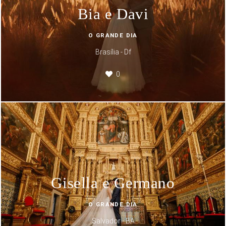
Bia e Davi
O GRANDE DIA
Brasília - Df
0
Gisella e Germano
O GRANDE DIA
Salvador - BA