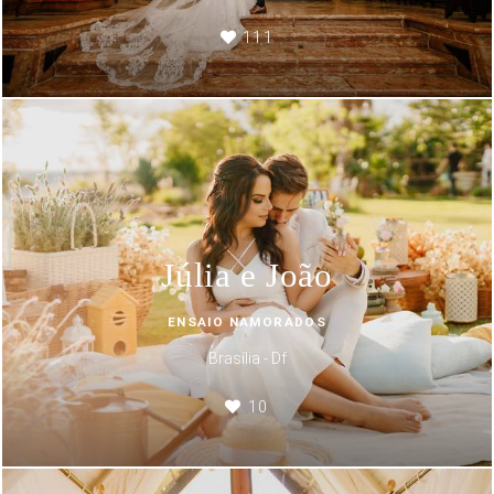
111
Júlia e João
ENSAIO NAMORADOS
Brasília - Df
10