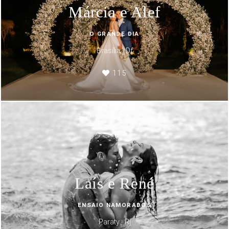
Márcia e Alef
O GRANDE DIA
Brasília - Df
115
Laís e René
ENSAIO NAMORADOS
Paraty - Rj