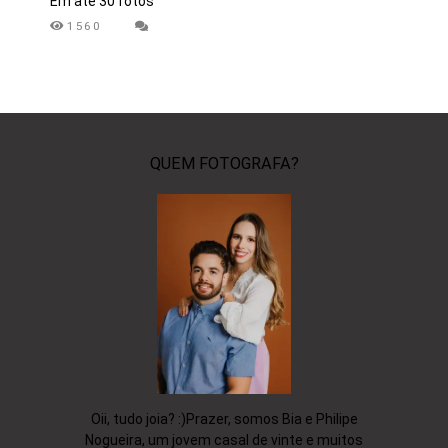
Em até 30 fotos
1560
QUEM FOTOGRAFA?
Oii, tudo joia? :)Prazer, somos Bia e Philipe
Nogueira, um jovem casal de vinte e muitos