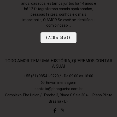
anos, casados, estamos juntos há 14 anos e
há 12 fotografamos casais apaixonados,
pessoas felizes, sonhos e o mais
importante, O AMOR.Se você se identificou
com o nosso ...
SAIBA MAIS
TODO AMOR TEM UMA HISTÓRIA, QUEREMOS CONTAR
A SUA!
+55 (61) 98541-9220 / - De 09:00 às 18:00
Enviar mensagem
contato@phnogueira.com.br
Complexo The Union /, Trecho 3, Bloco C Sala 304 - - Plano Piloto
Brasília / DF