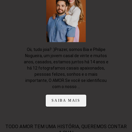
Oii, tudo joia? :)Prazer, somos Bia e Philipe
Nogueira, um jovem casal de vinte e muitos
anos, casados, estamos juntos há 14 anos e
há 12 fotografamos casais apaixonados,
pessoas felizes, sonhos e o mais
importante, O AMOR.Se você se identificou
com o nosso ...
SAIBA MAIS
TODO AMOR TEM UMA HISTÓRIA, QUEREMOS CONTAR