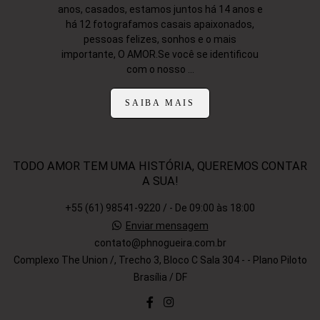
anos, casados, estamos juntos há 14 anos e
há 12 fotografamos casais apaixonados,
pessoas felizes, sonhos e o mais
importante, O AMOR.Se você se identificou
com o nosso ...
SAIBA MAIS
TODO AMOR TEM UMA HISTÓRIA, QUEREMOS CONTAR
A SUA!
+55 (61) 98541-9220 / - De 09:00 às 18:00
Enviar mensagem
contato@phnogueira.com.br
Complexo The Union /, Trecho 3, Bloco C Sala 304 - - Plano Piloto
Brasília / DF