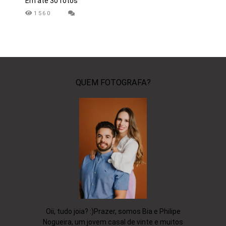
Em até 30 fotos
1560
QUEM FOTOGRAFA?
Oii, tudo joia? :)Prazer, somos Bia e Philipe
Nogueira, um jovem casal de vinte e muitos