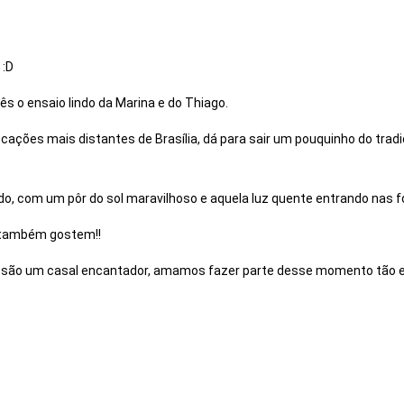
 :D
s o ensaio lindo da Marina e do Thiago.
ções mais distantes de Brasília, dá para sair um pouquinho do tradic
tido, com um pôr do sol maravilhoso e aquela luz quente entrando nas
também gostem!!
s são um casal encantador, amamos fazer parte desse momento tão es