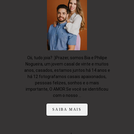
Oii, tudo joia? :)Prazer, somos Bia e Philipe
Nogueira, um jovem casal de vinte e muitos
anos, casados, estamos juntos há 14 anos e
há 12 fotografamos casais apaixonados,
pessoas felizes, sonhos e o mais
importante, O AMOR.Se você se identificou
com o nosso ...
SAIBA MAIS