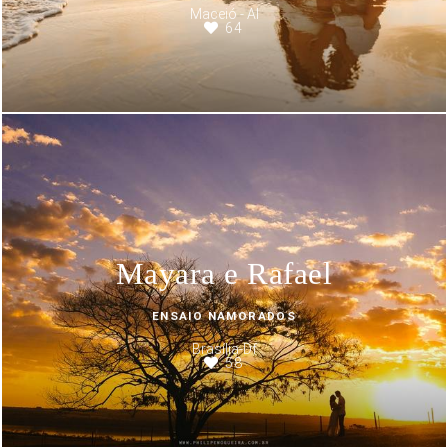
Maceió - Al
64
Mayara e Rafael
ENSAIO NAMORADOS
Brasília-Df
58