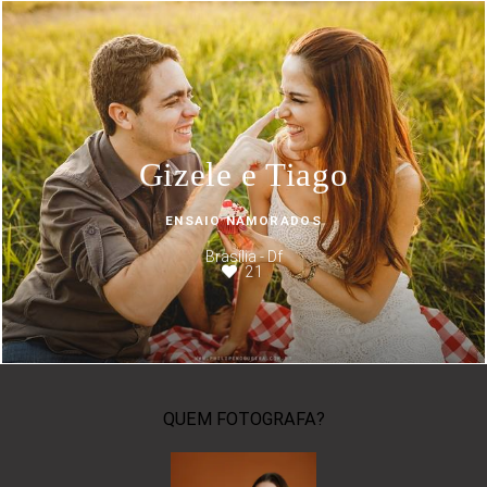
Gizele e Tiago
ENSAIO NAMORADOS
Brasília - Df
21
QUEM FOTOGRAFA?