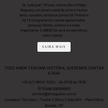
Oii, tudo joia? :)Prazer, somos Bia e Philipe
Nogueira, um jovem casal de vinte e muitos
anos, casados, estamos juntos há 14 anos e
há 12 fotografamos casais apaixonados,
pessoas felizes, sonhos e o mais
importante, O AMOR.Se você se identificou
com o nosso ...
SAIBA MAIS
TODO AMOR TEM UMA HISTÓRIA, QUEREMOS CONTAR
A SUA!
+55 (61) 98541-9220 / - De 09:00 às 18:00
Enviar mensagem
contato@phnogueira.com.br
Complexo The Union /, Trecho 3, Bloco C Sala 304 - - Plano Piloto
Brasília / DF