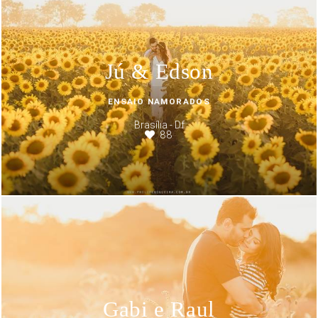
Jú & Edson
ENSAIO NAMORADOS
Brasília - Df
88
Gabi e Raul