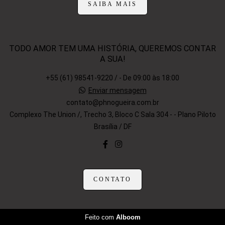
SAIBA MAIS
TODO AMOR TEM UMA HISTÓRIA, QUEREMOS CONTAR
A SUA!
+55 (61) 98541-9220 / - De 09:00 às 18:00
Enviar mensagem
contato@phnogueira.com.br
Complexo The Union /, Trecho 3, Bloco C Sala 304 - - Plano Piloto
Brasília / DF
CONTATO
Feito com
Alboom