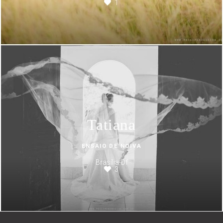
1
Tatiana
ENSAIO DE NOIVA
Brasília-Df
3