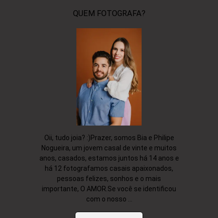
QUEM FOTOGRAFA?
Oii, tudo joia? :)Prazer, somos Bia e Philipe
Nogueira, um jovem casal de vinte e muitos
anos, casados, estamos juntos há 14 anos e
há 12 fotografamos casais apaixonados,
pessoas felizes, sonhos e o mais
importante, O AMOR.Se você se identificou
com o nosso ...